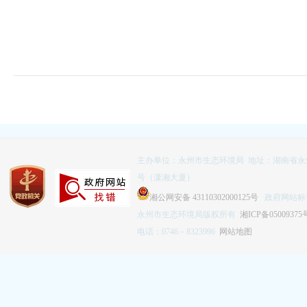
主办单位：永州市生态环境局 地址：湖南省永
号（潇湘大厦）
湘公网安备 43110302000125号
政府网站标识码
永州市生态环境局版权所有
湘ICP备05009375
电话：0746－8323996
网站地图