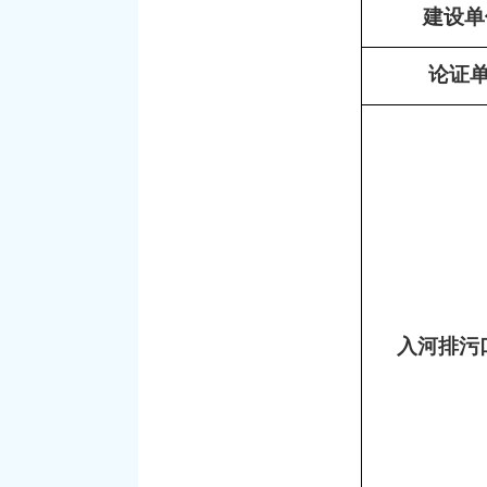
建设单
论证
入河排污