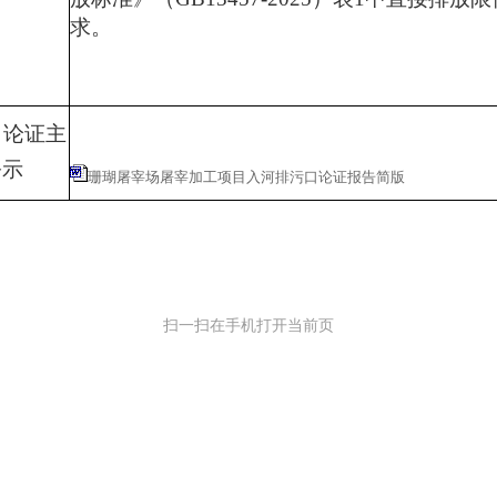
求
。
口论证主
公示
珊瑚屠宰场屠宰加工项目入河排污口论证报告简版
扫一扫在手机打开当前页