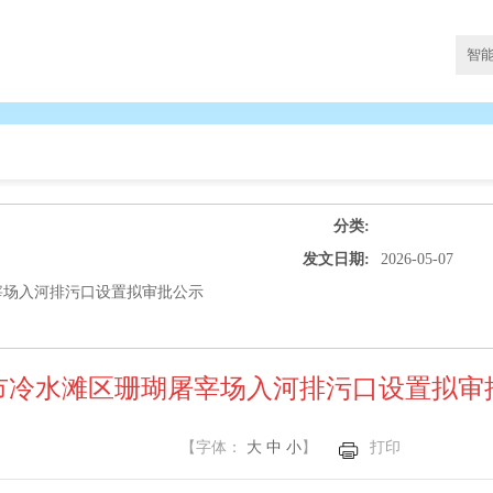
分类:
发文日期:
2026-05-07
宰场入河排污口设置拟审批公示
市冷水滩区珊瑚屠宰场入河排污口设置拟审
【字体：
大
中
小
】
打印