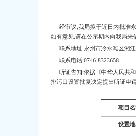
经审议,我
局
拟于近日内批准
如有意见,请在公示期内向我
局
来
联系地址:
永州市冷水滩区湘江
联系电话:
0746-8323658
听证告知:依据《中华人民共
排污口设置批复决定提出听证申
项目
设置地