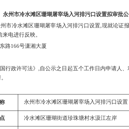
永州市冷水滩区珊瑚屠宰场入河排污口
设置拟审批公
永州市冷水滩区珊瑚屠宰场入河排污口
设置
,现就论证
信来电进行反映。
东路
166号潇湘大厦
和国行政许可法》,自公示之日起五个工作日内申请人
请。
永州市冷水滩区珊瑚屠宰场入河排污口
设置
名称
点
冷水滩区珊瑚街道珍珠塘村水汲江左岸