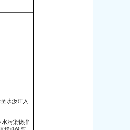
米至
水汲江
入
。
业水污染物排
值
标准的要