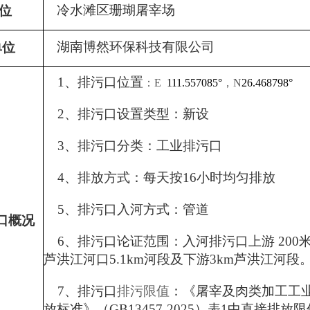
冷水滩区珊瑚屠宰场
位
湖南博然环保科技有限公司
单位
1、
排污口位置
：
E
111.557085
°
，
N
26.468798
°
2、
排污口设置类型：新
设
3、排污口分类：
工业排污口
4、排放方式：
每天按16小时均匀排放
5、排污口入河方式：管道
口概况
6、排污口论证范围：入河排污口上游
2
00
芦洪江
河口
5.1km河段及下游3km芦洪江河段
7、排污口
排污限值
：《
屠宰及
肉类加工工
放标准》（GB13457-
2025
）表
1
中
直接排放限