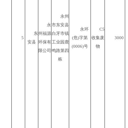
永州
永
市东安县
永环
C5
东
州福源
白牙市镇
5
(
危
)
字第
收集废
3000
安县
环保有
工业园鹿
(0006)
号
物
限公司
鸣路第四
栋