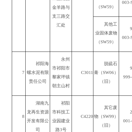
003-
（
SW59
）
金羊路与
支三路交
其他工
汇处
9
业固体废物
003-
（
SW59
）
永州
祁阳海
脱硫石
市祁阳市
9
7
螺水泥有限
C3011
膏（
SW06
）
黎家坪镇
999-
责任公司
（旧）
朝主山村
湖南九
祁阳
其它废
龙再生资源
市科技工
2
8
C4220
物（
SW99
）
开发有限公
业园建业
001-
（旧）
司
路
3
号