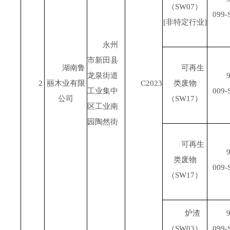
（
SW07
）
099-
[
非特定行业
]
永州
市新田县
湖南鲁
可再生
龙泉街道
9
2
丽木业有限
C2023
类废物
工业集中
009-
公司
（
SW17
）
区工业南
园陶然街
可再生
9
类废物
009-
（
SW17
）
炉渣
9
（
SW03
）
099-