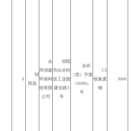
永
祁阳
永环
州润森
市白水科
C5
祁
（危）字第
6
环保科
技工业园
收集废
3000
阳县
（
0008
）
技有限
建业路
3
物
号
公司
号