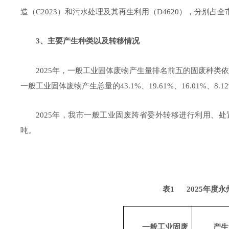
造
（
C2023
）
和污水处理及其再生利用（
D4620
），分别占全
3
、主要产生种类以及转移情况
202
5
年，一般工业固体废物产生量排名前五的
固废
种类
一般工业固体废物产生总量的
43.1
%
、
19.61
%
、
16.01
%
、
8.12
202
5
年，我市
一般工业
固废
跨省委外转移进行利用、处
吨
。
表
1
2025
年度永
一般工业固废
产生