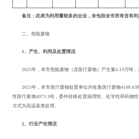
备注：此表为
利用量较多的企业，
未包括
全市所有含有利
二、危险废物
1
、产生、利用及处置情况
202
5
年，本市危险废物（含医疗废物）产生量
4.
19
万吨，
202
5
年，本市医疗废物处置单位共收集医疗废物
4108.43
性医疗废物
4073.1
吨，
委外
转移
处置
病理性、化学性和药物性
方式为高温蒸煮处理。
2
、行业产生情况