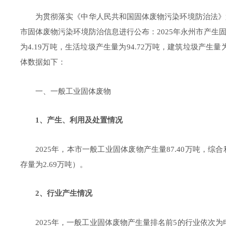
为贯彻落实《中华人民共和国固体废物污染环境防治法》
市固体废物污染环境防治信息进行公布：
2025
年
永州市
产生
为
4.
19
万吨，生活垃圾产生量为
94.72
万吨，建筑垃圾产生量
体数据如下：
一
、
一般工业固体废物
1
、产生、利用及处置情况
202
5
年，本市一般工业固体废物产生量
87.40
万吨，综合
存量为
2.69
万吨
）
。
2
、行业产生情况
202
5
年，一般工业固体废物产生量排名前
5
的行业依次为