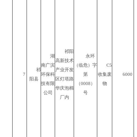
祁阳
湖
永环
高新技术
南广滨
（临危）字
C5
祁
产业开发
7
环保科
第
收集废
6000
阳县
区灯塔路
技有限
（
0008
）
物
华庆泡棉
公司
号
厂内