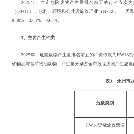
202
5
年，本市危险废物产生量排名前五的行业依次为
（
Q8411
）
，水利、环境和公共设施管理业（
N7723
），居
9.80
%
、
8.65
%
、
0.67
%
。
3
、主要产生种类
202
5
年，危险废物产生量排名前五的种类依次为
HW18
焚
矿物油与含矿物油废物，产生量分别占全市危险废物产生总量
表
3
永州市
2
危废类别
HW18
焚烧处置残渣