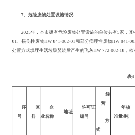
7
、
危险废物
处置设施情况
202
5
年，本市
拥有
危险废物处置
设施的单位
共有
5
家，
其
01
、损伤性废物
HW 841-002-01
和部分病理性废物
HW 841-00
处置方式填埋生活垃圾焚烧后产生的飞灰
HW 772-002-18
，核
表
经
营
序
区
企
许可证
年核
地址
号
县
业名称
编号
准量
/
吨
方
式