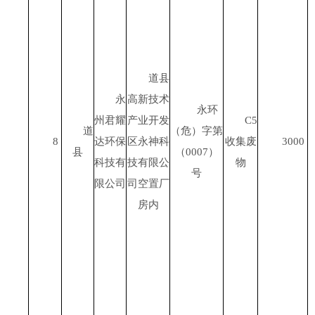
道县
永
高新技术
永环
州君耀
产业开发
C5
道
（危）字第
8
达环保
区永神科
收集废
3000
县
（
0007
）
科技有
技有限公
物
号
限公司
司空置厂
房内