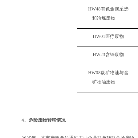
HW48
有色金属采选
和冶炼废物
HW01
医疗废物
HW23
含锌废物
HW08
废矿物油与含
矿物油废物
4
、危险废物转移情况
202
5
年，本市
产废单位通过工业企业联单
转移
危险废物