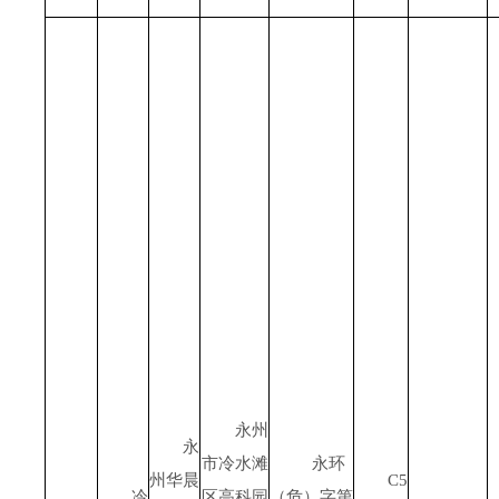
永州
永
市冷水滩
永环
州华晨
C5
冷
区高科园
（危）字第