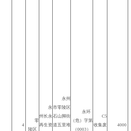
永州
永
市零陵区
永环
州长永
石山脚街
C5
零
（危）字第
4
再生资
道五里堆
收集废
4000
陵区
（
0003
）