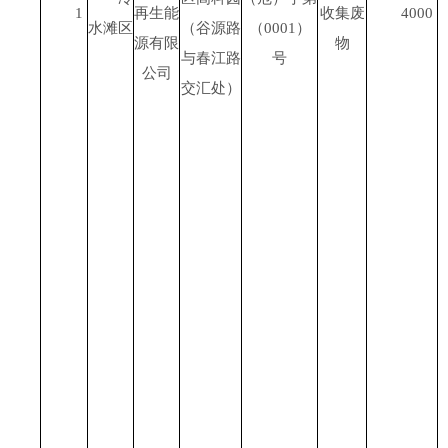
1
再生能
收集废
4000
水滩区
（谷源路
（
0001
）
源有限
物
与春江路
号
公司
交汇处）