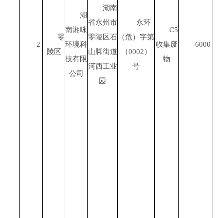
湖南
湖
省永州市
永环
南湘咏
C5
零
零陵区石
（危）字第
2
环境科
收集废
6000
陵区
山脚街道
（
0
002
）
技有限
物
河西工业
号
公司
园