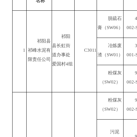
名称
脱硫石
4
膏（
SW06
）
002-
祁阳
祁阳县
县长虹街
冶炼废
3
1
祁峰水泥有
C3011
道办事处
渣（
SW01
）
001-
限责任公司
爱国村
4
组
粉煤灰
9
（
SW02
）
002-
粉煤灰
9
（
SW02
）
002-
污泥
9