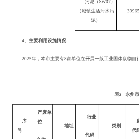
污泥（
SW07
）
（城镇生活污水污
39965
泥）
4、
主要利用设施情况
202
5
年，本市主要有
8
家单位在开展一般工业固体废物
自
表
2
永州
产废单
行业
序
位
地址
类别
号
代
代码