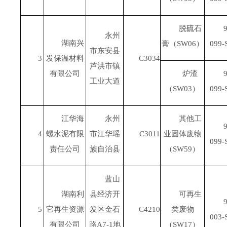
脱硫石
9
永州
湖南兴
膏（
SW06
）
099-
市东安县
3
发保温材料
C3034
芦洪市镇
有限公司
炉渣
9
工业大道
（
SW03
）
099-
江华海
永州
其他工
9
4
螺水泥有限
市江华瑶
C3011
业固体废物
099-
责任公司
族自治县
（
SW59
）
蓝山
湖南利
县经济开
可再生
9
5
它再生资源
发区金石
C4210
类废物
003-
有限公司
路
A7-1
地
（
SW17
）