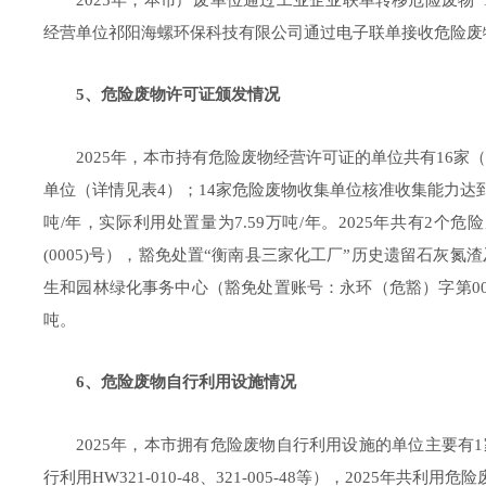
经营单位
祁阳海螺环保科技有限公司通过电子联单接收危险废
5
、危险废物许可证颁发情况
202
5
年，本市
持有危险废物经营许可证的单位共有
16
家（
单位（详情见表
4
）；
14
家危险废物收集单位
核准收集能力达
吨
/
年，实际
利用处置
量
为
7.59
万
吨
/
年。
2025
年共有
2
个危险
(0005)
号），豁免处置
“
衡南县三家化工厂
”
历史遗留石灰氮渣
生和园林绿化事务中心（
豁免处置账号：
永环（危豁）字第
0
吨。
6
、危险废物自行利用
设施
情况
202
5
年，本市
拥有危险废物
自行利用
设施的单位主要有
1
行利用
HW
321-010-48
、
321-005-48
等）
，
2025
年共利用危险