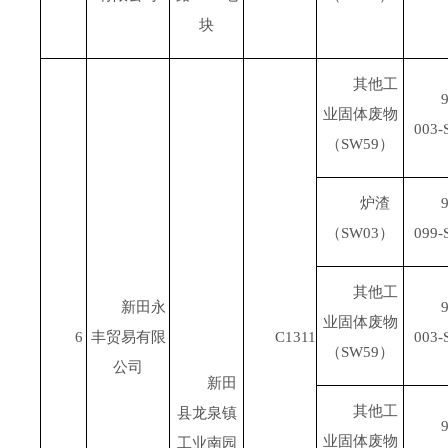
块
其他工
9
业固体废物
003-
（
SW59
）
炉渣
9
（
SW03
）
099-
其他工
新田永
9
业固体废物
6
丰贸易有限
C1311
003-
（
SW59
）
公司
新田
其他工
县龙泉镇
9
业固体废物
工业南园