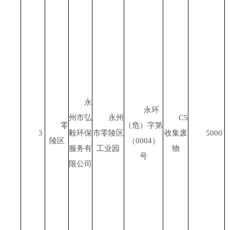
永
永环
州市弘
永州
C5
零
（危）字第
3
毅环保
市零陵区
收集废
5000
陵区
（
0004
）
服务有
工业园
物
号
限公司