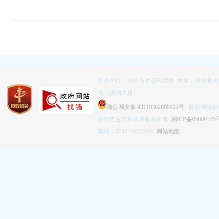
主办单位：永州市生态环境局 地址：湖南省永
号（潇湘大厦）
湘公网安备 43110302000125号
政府网站标识码
永州市生态环境局版权所有
湘ICP备05009375
电话：0746－8323996
网站地图