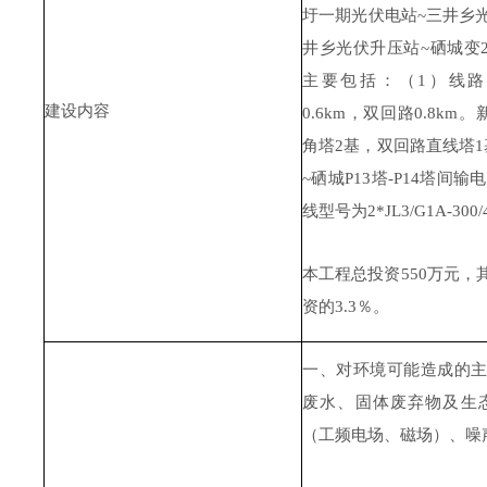
圩一期光伏电站~三井乡光伏
井乡光伏升压站~硒城变2
主要包括：（1）线路
建设内容
0.6km，双回路0.8km
角塔
2基，双回路直线塔
~硒城P13塔-P14塔间输
线型号为2*JL3/G1A-3
本工程总投资
55
0万元，
资的
3.3
％。
一、对环境可能造成的
废水、固体废弃物及生
（工频电场、磁场）
、
噪