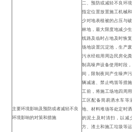
二、预防或减轻不良环
指定位置放置施工机械
少对地表植被的占压与
林地，最大限度地减少
线路及临时占地及时恢
场地设置沉淀池，生产
污水经租用周边民房化
制高噪声设备使用时段
间，限制夜间产生噪声
辆减速、禁止鸣笛等措
工前，将施工场地四周
工区配备简易洒水车等
主要环境影响及预防或者减轻不良
地、材料堆场等处定时
环境影响的对策和措施
的泥土及时清扫，以减
方、渣土和施工垃圾等