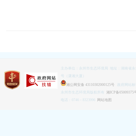
主办单位：永州市生态环境局 地址：湖南省永
号（潇湘大厦）
湘公网安备 43110302000125号
政府网站标识码
永州市生态环境局版权所有
湘ICP备05009375
电话：0746－8323996
网站地图