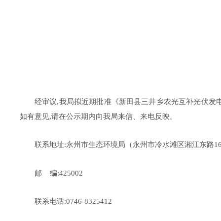
经审议
,我局拟近期批准《
新田县三井乡农光互补光伏发
如有意见,请在公示期内向我局来信、来电反映。
联系地址
:
永州市生态环境局（永州市冷水滩区湘江东路
1
邮
编
:425002
联系电话
:0746-8325412