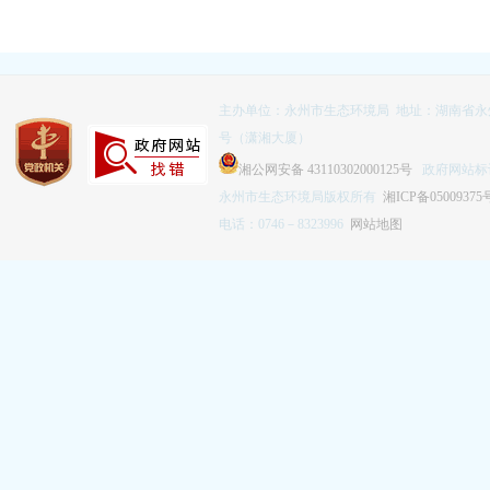
主办单位：永州市生态环境局 地址：湖南省永
号（潇湘大厦）
湘公网安备 43110302000125号
政府网站标识码
永州市生态环境局版权所有
湘ICP备05009375
电话：0746－8323996
网站地图