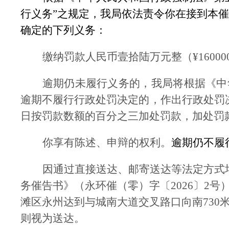
行义务
”
之规定，我局依法责令你在接到本催
确定的下列义
务：
缴纳
罚款人民币壹拾陆万元整（
¥16000
逾期仍未履行义务的，我局将根据《中
逾期不履行行政处罚决定的，作出行政处罚
日按罚款数额的百分之三加处罚款，加处罚
你享有陈述、申辩的权利。
逾期仍不履
因通过
直接送达、邮寄送达等法定方式
务催告书》（永环催（零）字〔
2026
〕
2
号
滩区永州达到与城南大道交叉路口向南
730
则视为送达。