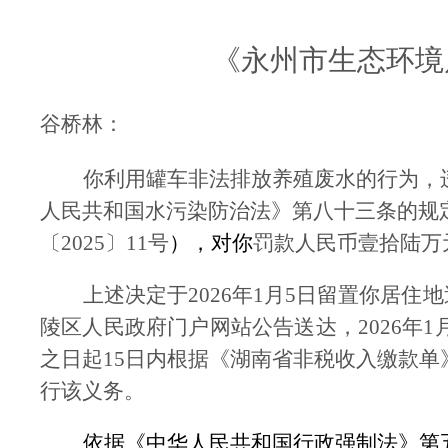
《永州市生态环境
谷桥林：
你
利用
罐车
非法排放养殖废水
的行为，
人民共和国水污染防治法》第八十三条的规
〔
202
5
〕
11
号
），对你
罚款人民币壹拾陆万
上述决定于
2026
年
1
月
5
日留置你居住地
陵区人民政府门户网站公告送达，
2026
年
1
之日起
15
日内根据《湖南省非税收入缴款单
行该义务。
依据《中华人民共和国行政强制法》第