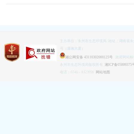
主办单位：永州市生态环境局 地址：湖南省永
号（潇湘大厦）
湘公网安备 43110302000125号
政府网站标识码
永州市生态环境局版权所有
湘ICP备05009375
电话：0746－8323996
网站地图