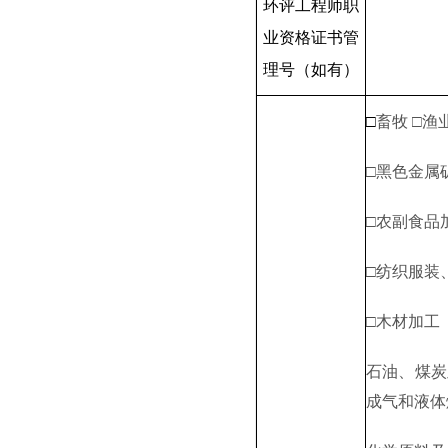
环评工程师职
业资格证书管
理号（如有）
□
畜牧
□
渔
□黑色金属
□农副
食品
□纺织服装
□木材加工
石油
、煤炭
成气和液