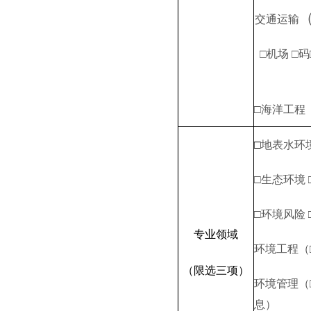
交通运输
□机场 □
□海洋
工程
□
地表水环境
□生态环境
□环境风险
专业领域
环境工程（
（限选三项）
环境管理（
息）