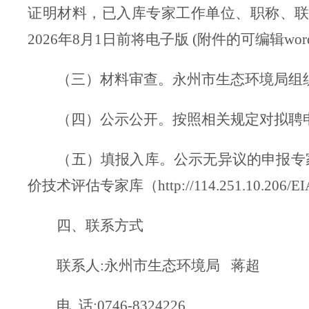
证明材料
，已入库专家工作单位、职称、
2026年8月1日前
将电子版 (
附件
的可编辑wo
（
三
）
材料审查。永州市生态环境局
组
（
四
）
公示公开。
按照相关规定对拟聘
（五）填报入库。公示无异议的申报专家
价技术评估专家库（http://114.251.10.2
四、联系方式
联系人:
永州市生态环境局 蒋超
电
话:
0746-8324226