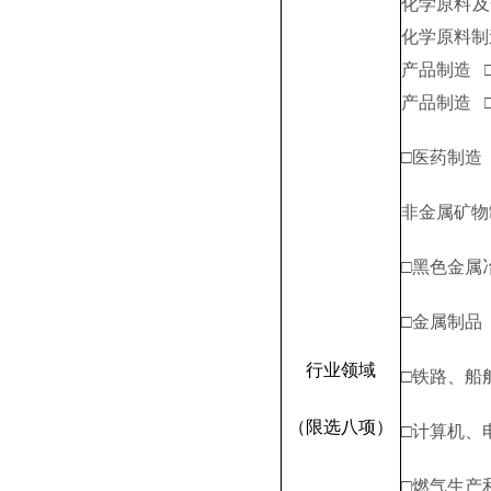
化学原
料及
化学原料
产品制造
产品制造
□医药
制造
非
金属矿物
□黑色金属
□金属
制品
行业领域
□铁路
、
船
（限选八项）
□计算机
、
□燃气
生产