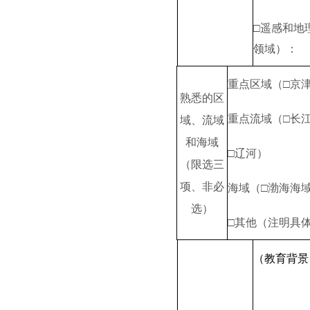
□遥感和
地
领域）：
重点区域（□京津
熟悉的区
重点流域（□长江
域、流域
和
海域
□辽河）
（限选
三
项
、非
必
海域（
□渤海
海
选
）
□其他（注明具
（教育背景