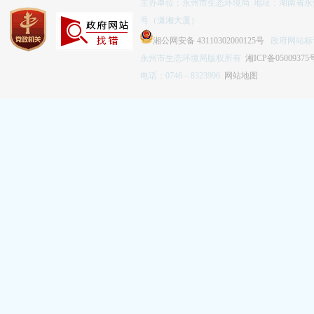
主办单位：永州市生态环境局 地址：湖南省永
号（潇湘大厦）
湘公网安备 43110302000125号
政府网站标识码
永州市生态环境局版权所有
湘ICP备05009375
电话：0746－8323996
网站地图