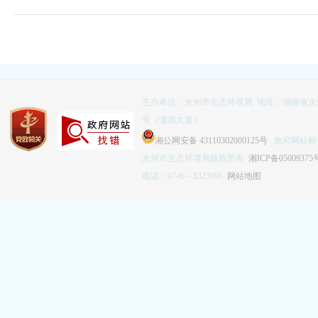
主办单位：永州市生态环境局 地址：湖南省永
号（潇湘大厦）
湘公网安备 43110302000125号
政府网站标识码
永州市生态环境局版权所有
湘ICP备05009375
电话：0746－8323996
网站地图