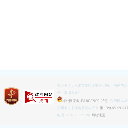
主办单位：永州市生态环境局 地址：湖南省永
号（潇湘大厦）
湘公网安备 43110302000125号
政府网站标识码
永州市生态环境局版权所有
湘ICP备05009375
电话：0746－8323996
网站地图