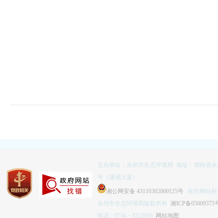
主办单位：永州市生态环境局 地址：湖南省永
号（潇湘大厦）
湘公网安备 43110302000125号
政府网站标识码
永州市生态环境局版权所有
湘ICP备05009375
电话：0746－8323996
网站地图