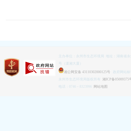
主办单位：永州市生态环境局 地址：湖南省永
号（潇湘大厦）
湘公网安备 43110302000125号
政府网站标识码
永州市生态环境局版权所有
湘ICP备05009375
电话：0746－8323996
网站地图