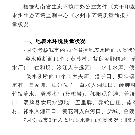
根据湖南省生态环境厅办公室文件《关于印发
永州生态环境监测中心《永州市环境质量简报》（2
量状况。
一、地表水环境质量状况
7月份考核我市的52个省控地表水断面水质状况
Ⅰ类水质断面11个：黄沙村、紫良乡野狗岭、
水厂）、仁和坝、泠江入宁远河口、水市水库、候
Ⅱ类水质断面41个：大夫庙、港子口、归阳
尾村、曹家滩、江边院子、白水入湘江口、岭脚
竹镇滴水、浯溪水厂(杨梅岩)、祁阳观音滩、普
口、双牌县饮用水源地、五里牌、异蛇山庄、南
村、祁水入湘江口、黄花河入白河口、所城、金陵
7月份我市3个入境地表水断面水质状况：Ⅱ