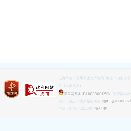
主办单位：永州市生态环境局 地址：湖南省永
号（潇湘大厦）
湘公网安备 43110302000125号
政府网站标识码
永州市生态环境局版权所有
湘ICP备05009375
电话：0746－8323996
网站地图