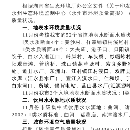
根据湖南省生态环境厅办公室文件《关于印
永州生态环境监测中心《永州市环境质量简报》
质量状况。
一、地表水环境质量状况
11
月份
考核我市的
52
个省控地表水断面水质
Ⅰ
类水质断面
4
个：黄沙村
、祥霖铺镇桐溪尾村
Ⅱ
类水质断面
48
个：大夫庙、港子口、归阳镇
院子、白水入湘江口、岭脚村、
车头桥
、
纱帽岭
阳观音滩
、
普济桥
、
珠山镇蒿草塘村
、紫良乡野
处
、
道县水厂
、
东洲山
、
江村镇江村渡口、双牌
水库（江永县水厂）、宜江入潇水口、仁和坝、
白
水
河口、所城、候背电站、蓝山县水厂
(
汇源源
11
月份
我市
3
个入境地表水断面水质状况：
Ⅰ
类
二、饮用水水源地水质状况
11
月份
市级集中式饮用水水源地：曲河、
2002
）
Ⅱ
类水质标准，曲河、诸葛庙、南津渡水厂
三、
城市环境空气质量
状况
按照《环境空气质量标准》（
GB3095-2012