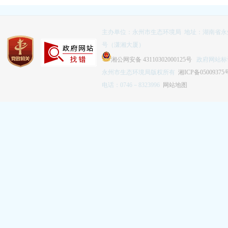
主办单位：永州市生态环境局 地址：湖南省永
号（潇湘大厦）
湘公网安备 43110302000125号
政府网站标识码
永州市生态环境局版权所有
湘ICP备05009375
电话：0746－8323996
网站地图