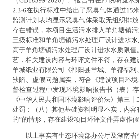
（
GB18599-2020
）。报告书在
P7
说明废水
2.3-6
在执行标准中给出了恶臭气体通过
15
监测计划表均显示恶臭气体采取无组织排放
存在错误，本项目生活污水排入羊角塘镇污
三级标准和羊角塘镇污水处理厂设计进水水
高于羊角塘镇污水处理厂设计进水水质限值
艺，相关建设内容与环评文件不符，存在建
羊城纸业有限公司《祁阳县羊城、羊都福利
缺陷、虚假问题属实，符合《建设项目环境
督检查过程中发现环境影响报告书
（
表
）
《中华人民共和国环境影响评价法》第三十
处罚：
（
八
）
其他基础资料明显不实，内容
的
”
的情形，存在建设项目环评文件弄虚作假
以上事实有
生态环境部办公厅及湖南省