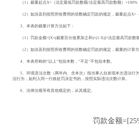
（
1
）裁量起点
X=
（法定最低罚款数额
/
法定最高罚款数额）
×100%
（
2
）如涉及到按照所收费用的倍数确定罚款的规定，裁量起点
X=
3
、本表的裁量计算方法如下：
（
1
）罚款金额
=[X+(
裁量百分值累加之和
)×(1-X)]×
法定最高罚款数
（
2
）如涉及到按照所收费用的倍数确定罚款的规定，裁量的计算
4
、本表所称的
“
以上
”
包括本数，
“
不足
”
不包括本数。
5
、环境违法次数（两年内、含本次）指当事人自发现本次违法行
法行为，如列入同一行政处罚决定书的，按照实际违法次数计算。
6
、法律法规等有其他规定的，从其规定。
罚款金额
=[2