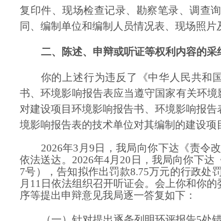
复印件、
现场检查记录、勘察笔录、调查
同、编制单位和编制人员情况表、现场照片
二、陈述、申辩或听证等权利内容的采
你的
上述
行为
违反了《中华人民共和
书、环境影响报告表应当遵守国家有关环境
对建设项目环境影响报告书、环境影响报告
境影响报告表的技术单位对其编制的建设项
2026
年
3
月
9
日，我局向
你
下达《责令
依法送达。
2026
年
4
月
20
日，我局向
你
下达
7
号），告知拟作出罚款
8.75
万元的行政处
月
11
日依法组织召开听证会。会上你和你的
序
等提出申辩意见我局逐一答复如下：
（一）针对提出逐条列明环评报告
5
处