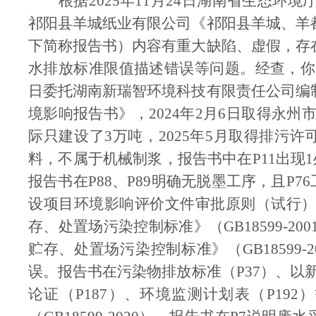
根据
2025
年
11
月
24
日湖南省生态环境
祁阳县羊城纸业有限公司《祁阳县羊城、羊
下简称报告书）内容有重大缺陷、虚假，存
水排放标准限值描述错误等问题。经查，你
日委托湖南新瑞智环境科技有限责任公司编
境影响报告书》，
2024
年
2
月
6
日取得永州
际只建设了
3
万吨，
2025
年
5
月取得排污许
料，不属于机械制浆，报告书中在
P11
出现
1
报告书在
P88
、
P89
明确无脱墨工序，且
P76
设项目环境影响评价文件审批原则（试行
存、处置场污染控制标准》（
GB18599-200
贮存、处置场污染控制标准》（
GB18599-2
误。报告书在污染物排放标准（
P37
）、以
论证（
P187
）、环境监测计划表（
P192
）