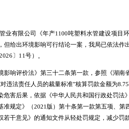
管业有限公司《年产
1100
吨塑料水管建设项目
，但给出环境影响可行结论一案，我局
已
依法
作
2026
〕
11
号
）
。
境影响评价法》第三十二条第一款，参照《湖南
3
对违法责任人员的裁量标准
”
核算罚款金额为
8.75
染危害后果，依据《中华人民共和国行政处罚法
基准规定》（
2021
版）第十条第一款第五项、第
权若干意见》的通知文件从轻处罚规定，减
少
罚