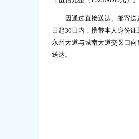
仟伍佰元整（
¥62500.00
元）
因通过
直接送达、邮寄送
日起
30
日内，携带本人身份证
永州大道与城南大道交叉口向
送达
。