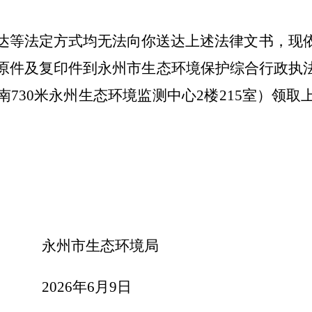
。
达等法定方式均无法向你送达上述法律文书
，现
原件及复印件到永州市生态环境保护综合行政执
南
730
米永州生态环境监测中心
2
楼
215
室）领取
永州市生态环境局
2026
年
6
月
9
日